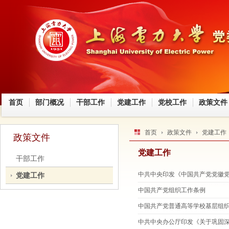
首页
部门概况
干部工作
党建工作
党校工作
政策文件
首页
政策文件
党建工作
政策文件
党建工作
干部工作
中共中央印发《中国共产党党徽
党建工作
中国共产党组织工作条例
中国共产党普通高等学校基层组
中共中央办公厅印发《关于巩固深